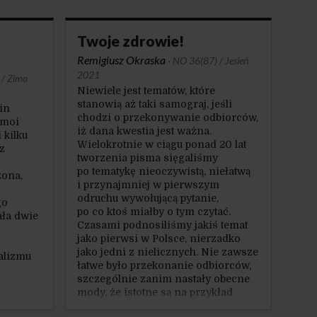
Twoje zdrowie!
Remigiusz Okraska
·
NO 36(87) / Jesień
2021
 / Zima
Niewiele jest tematów, które
stanowią aż taki samograj, jeśli
in
chodzi o przekonywanie odbiorców,
 moi
iż dana kwestia jest ważna.
 kilku
Wielokrotnie w ciągu ponad 20 lat
z
tworzenia pisma sięgaliśmy
po tematykę nieoczywistą, niełatwą
zona,
i przynajmniej w pierwszym
odruchu wywołującą pytanie,
go
po co ktoś miałby o tym czytać.
ała dwie
Czasami podnosiliśmy jakiś temat
jako pierwsi w Polsce, nierzadko
jako jedni z nielicznych. Nie zawsze
ralizmu
łatwe było przekonanie odbiorców,
szczególnie zanim nastały obecne
mody, że istotne są na przykład
tematyka ekologiczna, kondycja