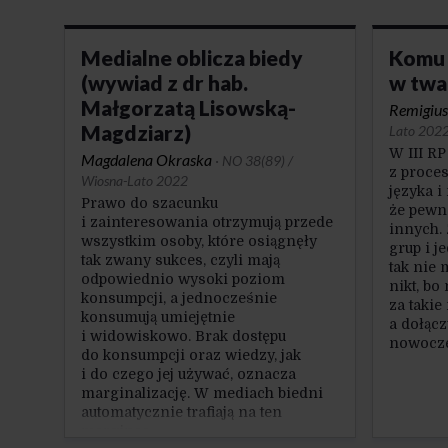
Medialne oblicza biedy
Komu 
(wywiad z dr hab.
w twa
Małgorzatą Lisowską-
Remigius
Magdziarz)
Lato 202
W III R
Magdalena Okraska
·
NO 38(89) /
z proce
Wiosna-Lato 2022
języka 
Prawo do szacunku
że pewne
i zainteresowania otrzymują przede
innych.
wszystkim osoby, które osiągnęły
grup i j
tak zwany sukces, czyli mają
tak nie 
odpowiednio wysoki poziom
nikt, bo
konsumpcji, a jednocześnie
za takie
konsumują umiejętnie
a dołąc
i widowiskowo. Brak dostępu
nowocz
do konsumpcji oraz wiedzy, jak
i do czego jej używać, oznacza
marginalizację. W mediach biedni
automatycznie trafiają na ten
margines.