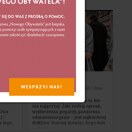
ale także dla innych ludzi, zwierząt,
środowiska naturalnego itp. Jednak
slogan ten jest często fałszywy.
Albo służy jako pałka do okładania
najsłabszych.
Najsłabsi
WESPRZYJ NAS!
Remigiusz Okraska
 / Wiosna
·
NO 31(82) / Zima
2019
ten
Można się długo spierać o to, kto
ma najgorzej. Jaki rodzaj opresji,
 Ona
wykluczenia, pogardy, poniżenia,
i”.
odmawiania praw – jest najbardziej
 tego,
dotkliwy. Inaczej mówiąc: kogo boli
najbardziej.