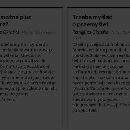
można pluć
Trzeba myśleć
rz?
o przemyśle!
z Okraska
Remigiusz Okraska
·
NO 38(89) / Wiosna-
·
NO 37(88)
2
2021
P mieliśmy do czynienia
Często przejeżdżam obok ru
sem kształtowania nowego
fabryki, w której poznali się
i myślenia. Mówiono,
rodzice. Stoją jeszcze resztki
 słowa są dotkliwe dla
hal i innych budynków, cora
 Że naruszają wrażliwość
bardziej ginąc w gąszczu
ednostek. Że „na Zachodzie”
roślinności; reszta już zbur
myśli i nie mówi już prawie
zapadnięta, rozszabrowana
 nie wypada. Że przeprośmy
przez potrzebujących każde
 nawyki i pozbądźmy się ich,
grosika. Ta fabryka przetrw
zymy do grona
wojny światowe i rozmaite
esnych.
zawirowania dziejowe.
Nie przetrwała inwazji libe
po roku 1989.