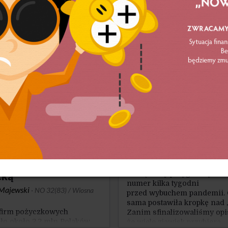
ganie przewag
ncyjnych w oparciu o inny
zm. Źródłem nowej
i mają być innowacje. Aby
stało, wymagane jest jednak
ie szeregu interwencji,
 wszystkim sporej rewolucji
ej. Musimy w Polsce więcej
.
hwilówkę? –
Łamiemy reguły
wa z prof. dr hab.
Remigiusz Okraska
·
NO 32(83)
 Jakubowską-
2020
cką
Zaczęliśmy przygotowywać 
numer kilka tygodni
Majewski
·
NO 32(83) / Wiosna
przed wybuchem pandemii.
sama postawiła kropkę nad „
 firm pożyczkowych
Zanim sfinalizowaliśmy opis
ło około 2,2 mln Polaków.
że wiele zjawisk przybiera