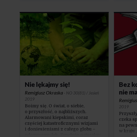
Na ogół,
często chwalony przez ludzi
poważne
siedzących okrakiem na barykadzie,
Z produ
będących za, a nawet przeciw,
są chwi
bojących się własnego cienia.
najczęśc
Chodzi o ten, który pozwala
oceniaj
przemyśleć, sprawdzić, zastanowić
material
się i wyciągnąć …
w rodzi
na osob
Nie lękajmy się!
Bez k
nie ma
Remigiusz Okraska
·
NO 30(81) / Jesień
2019
Remigius
Boimy się. O świat, o siebie,
2019
o przyszłość, o najbliższych.
Przyszł
Alarmowani kiepskimi, coraz
czeka s
częściej katastroficznymi wizjami
na pewne
i doniesieniami z całego globu –
w kraju 
odczuwamy lęk. Zupełnie naturalny
która n