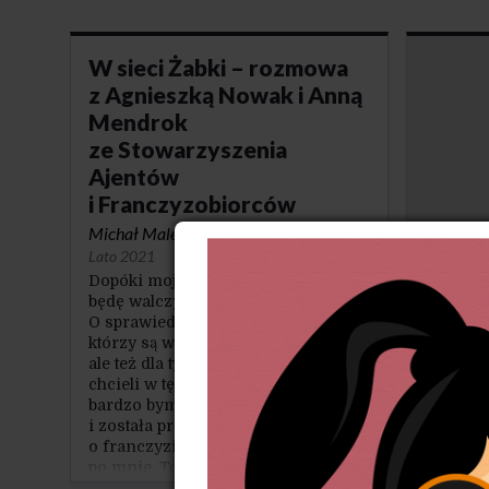
W sieci Żabki – rozmowa
z Agnieszką Nowak i Anną
Mendrok
ze Stowarzyszenia
Ajentów
i Franczyzobiorców
Michał Maleszka
·
NO 35(86) / Wiosna-
Lato 2021
Dopóki moje zdrowie na to pozwoli,
Przys
będę walczyć do samego końca.
nad W
O sprawiedliwość dla wszystkich,
którzy są w naszym stowarzyszeniu,
Piotr Os
ale też dla tych, którzy kiedyś będą
2021
chcieli w tę franczyzę wejść. Dlatego
Uświado
bardzo bym chciała, żeby powstała
pułapki
i została przyjęta ustawa
że aby 
o franczyzie. To będzie scheda
i modern
po mnie. To wymaga determinacji,
potrzebu
ale nie mam nic do stracenia.