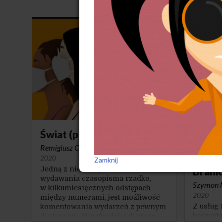
na osią
konkure
mechani
przewag
tak się 
dokonan
a przede
mentaln
zarabiać
Świat (po) pandemii
Weź c
rozmo
Remigiusz Okraska
·
NO 33(84) / Jesień
Iwoną
2020
Zamknij
Jedną z nielicznych zalet
Brani
wydawania czasopisma rzadko,
Szymon 
w kilkumiesięcznych odstępach
2020
między numerami, jest możliwość
Z usług
komentowania wydarzeń z pewnym
korzysta
dystansem. Nie chodzi o dystans