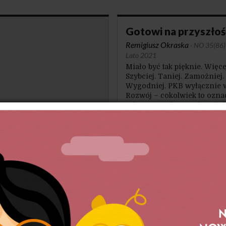
Gotowi na przyszłoś
Remigiusz Okraska
·
NO 35(86) 
Lato 2021
Miało być tak pięknie. Więcej
Szybciej. Taniej. Zamożniej.
Wygodniej. PKB wyłącznie 
Rozwój – cokolwiek to ozna
też. Zawsze do przodu. Nigd
wstecz. Bez skutków uboczn
w cudownym perpetuum mob
złość pracy
isłą
trowski
·
NO 35(86) / Wiosna-Lato
mienie sobie istnienia
 średniego dochodu oznacza,
myśleć o rozwoju
izacji, polska gospodarka
je przestawienia