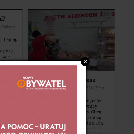
transportu zbiorowego
czy promowanie ekonomii innej niż
balcerowiczowska. Co innego
ć?
zdrowie i jego ochrona.
/ Wiosna-
. Lepiej.
w górę.
cza –
y
ych. Jak
ile.
Nie jesteś tym, co jesz
Remigiusz Okraska
·
NO 34(85) / Zima
2020
Popularny slogan mówi, że jesteś
tym, co jesz. Jego użytkownicy
często mają dobre zamiary. Chcą
zwrócić uwagę, że jakość, rodzaj
i dobór pożywienia są ważne. Dla
zdrowia, samopoczucia, kondycji,