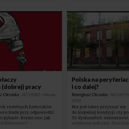
 niestety, są to osoby mające
nietypową postać, a słowa n
 kłopoty finansowe.
znaczą coś innego niż kiedy
ktu finansowego, jakim
otrzymaliśmy dobitne
lówki w firmie pożyczkowej,
potwierdzenie takiego stanu
iej korzystają respondenci
ący własne warunki
ne jako złe – 21,3%,
nach o dochodach do 649 zł
ę.
ołaczy
Polska na peryferiac
 (dobrej) pracy
i co dalej?
z Okraska
Remigiusz Okraska
·
NO 29(80) / Wiosna
·
NO 28(79)
2018
ych rzetelnych historyków
Nie jest łatwo przyznać się
poro trudu przy odpowiedzi
do kiepskiej kondycji czy po
 pytanie. Brzmi ono: jak
To dyskomfort, śmieszność,
„Solidarności” –
wytykanie palcami. Znacznie
a swoich sztandarach,
wyglądają sukces i rozkwit,