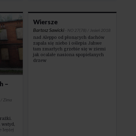
ierzadko
ś,
 rzeczy.
Wiersze
Bartosz Sawicki
·
NO 27(78) / Jesień 2018
nad Aleppo od płonących dachów
zapala się niebo i oślepia Jahwe
tam zmarłych grzebie się w ziemi
jak ocalałe nasiona spopielanych
drzew
h –
 / Zima
rażki.
 wstyd,
 lepiej
 nawet